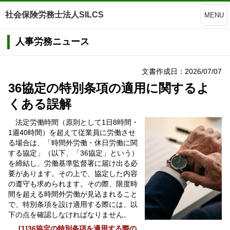
社会保険労務士法人SILCS
MENU
人事労務ニュース
文書作成日：2026/07/07
36協定の特別条項の適用に関するよ
くある誤解
法定労働時間（原則として1日8時間・
1週40時間）を超えて従業員に労働させ
る場合は、「時間外労働・休日労働に関
する協定」（以下、「36協定」という）
を締結し、労働基準監督署に届け出る必
要があります。その上で、協定した内容
の遵守も求められます。その際、限度時
間を超える時間外労働が見込まれること
で、特別条項を設け適用する際には、以
下の点を確認しなければなりません。
[1]36協定の特別条項を適用する際の