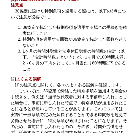
注意点
36協定に設けた特別条項を適用する際には、以下の3点につ
いて注意が必要です。
36協定で協定した特別条項を適用する場合の手続きを確
実に行うこと
特別条項を適用する回数が36協定で協定した回数を超え
ないこと
1ヶ月の時間外労働と法定休日労働の時間数の合計（以
下、「合計時間数」という）が、1ヶ月で100時間未満、
2～6ヶ月の平均をとって1ヶ月当たり80時間以下である
こと
[2]よくある誤解
[1]の注意点に関して、各々のよくある誤解を確認します。
1.については、36協定で締結した特別条項を適用する場合の
手続きを、例えば「過半数代表者に対する事前申し入れ」とし
た場合に、事前に申し入れた時点で、特別条項が適用されたこ
とになると勘違いしていることがあります。これについては、
実際に一般条項で定めた延長することができる時間数を超えて
労働させた場合に、特別条項が適用されたことになります。そ
のため、事前に申し入れたものの、その後、時間外労働をせ
ず、延長することができる時間数を超えなかったのであれば、