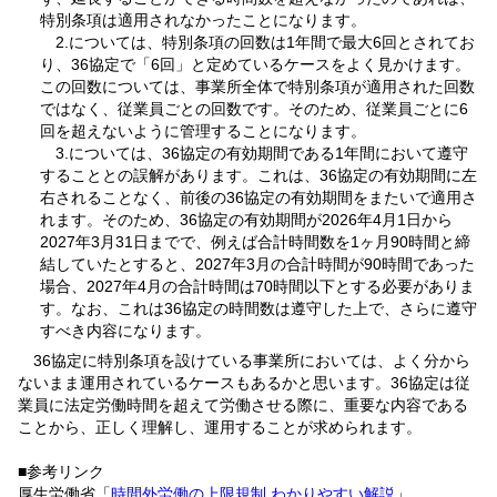
特別条項は適用されなかったことになります。
2.については、特別条項の回数は1年間で最大6回とされてお
り、36協定で「6回」と定めているケースをよく見かけます。
この回数については、事業所全体で特別条項が適用された回数
ではなく、従業員ごとの回数です。そのため、従業員ごとに6
回を超えないように管理することになります。
3.については、36協定の有効期間である1年間において遵守
することとの誤解があります。これは、36協定の有効期間に左
右されることなく、前後の36協定の有効期間をまたいで適用さ
れます。そのため、36協定の有効期間が2026年4月1日から
2027年3月31日までで、例えば合計時間数を1ヶ月90時間と締
結していたとすると、2027年3月の合計時間が90時間であった
場合、2027年4月の合計時間は70時間以下とする必要がありま
す。なお、これは36協定の時間数は遵守した上で、さらに遵守
すべき内容になります。
36協定に特別条項を設けている事業所においては、よく分から
ないまま運用されているケースもあるかと思います。36協定は従
業員に法定労働時間を超えて労働させる際に、重要な内容である
ことから、正しく理解し、運用することが求められます。
■参考リンク
厚生労働省「
時間外労働の上限規制 わかりやすい解説
」